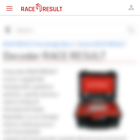
RACE RESULT Knowledge Base
>
Sistemi RACE RESULT
Decoder RACE RESULT
Il decoder RACE RESULT
riceve i segnali dai
transponder usando le
antenne, quindi calcola e
salva il tempo di
rilevamento finale,
basandosi su un orologio
interno molto preciso e
sull'intensità del
segnale dei transponder quando attraversano la linea di