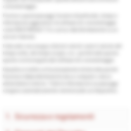
cronometraggio.
Fornisce questi passaggi (numero di pettorale, tempo e
informazioni aggiuntive) al software di cronometraggio
come RACE RESULT 12 o carica i dati direttamente su un
server Internet.
Il decoder non esegue ulteriori calcoli come il calcolo del
tempo netto, dei tempi sul giro, ecc. poichè tutto questo
questo verrà eseguito dal software di cronometraggio.
Garantisce inoltre un funzionamento ininterrotto poiché
funziona indipendentemente da un computer e da un
alimentatore esterno. Tutte le informazioni sui passaggi
vengono automaticamente memorizzate sul dispositivo.
Sicurezza e regolamenti