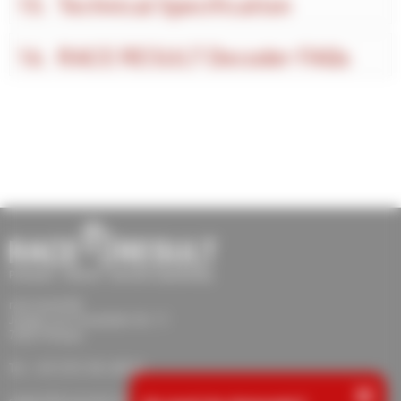
Technical Specification
RACE RESULT Decoder FAQs
race result AG
Joseph-von-Fraunhofer-Str. 11
76327 Pfinztal
Tel.: +49 (721) 961 409 01
×
support@raceresult.com