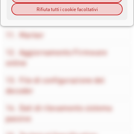
Rifiuta tutti i cookie facoltativi
Opzioni di avvio
Marker
Aggiornamento Firmware
online
File di configurazione del
decoder
Dati di rilevamento sistema
passivo