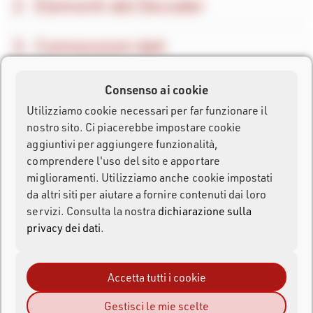
Elementi del Decoder
Connessioni dati
Modalità test e modalità
Consenso ai cookie
cronometraggio
Utilizziamo cookie necessari per far funzionare il
nostro sito. Ci piacerebbe impostare cookie
aggiuntivi per aggiungere funzionalità,
Impostazione dell'ora
comprendere l'uso del sito e apportare
miglioramenti. Utilizziamo anche cookie impostati
Impostazioni di rilevamento
da altri siti per aiutare a fornire contenuti dai loro
servizi. Consulta la nostra
dichiarazione sulla
privacy dei dati
.
Impostazioni Estensione Attiva
Feature Port
Accetta tutti i cookie
Gestisci le mie scelte
Porta batteria esterna