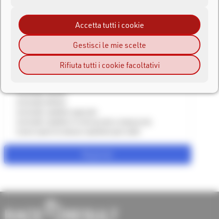
Ripeti password
Accetta tutti i cookie
Molto debole
Gestisci le mie scelte
Rendi più forte la tua password:
non usare parole come "correre" o "maratona"
Rifiuta tutti i cookie facoltativi
non utilizzare mai il nome dell'evento o dell'azienda
non utilizzare meno di 8 caratteri
includi numeri
includi lettere
includi caratteri speciali
includi caratteri in minuscolo e maiuscolo
non usare lo stesso carattere più volte
Registrati