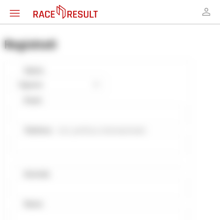
Registrati
Saluto
Signore
Email
Telefono
- incl. prefisso internazionale
Azienda
Nome