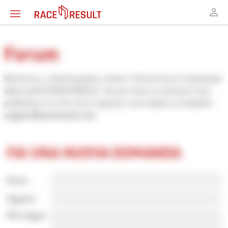
Forum
Nel forum, i clienti aiutano i clienti. Il forum non è monitorato
dallo staff di RACE RESULT. Se non riesci a risolvere il tuo
problema o se non ricevi risposte, non esitare a contattare
support@raceresult.com
FAI UNA NUOVA DOMANDA
Nome
Oggetto
Messaggio