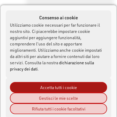
Consenso ai cookie
Per motivi di privacy dei dati, consigliamo di non utilizzare
Utilizziamo cookie necessari per far funzionare il
nomi reali o informazioni personali quando si pubblica sul
nostro sito. Ci piacerebbe impostare cookie
forum.
aggiuntivi per aggiungere funzionalità,
comprendere l'uso del sito e apportare
INVIA
miglioramenti. Utilizziamo anche cookie impostati
da altri siti per aiutare a fornire contenuti dai loro
servizi. Consulta la nostra
dichiarazione sulla
privacy dei dati
.
Hasta La Ultra
Accetta tutti i cookie
Gestisci le mie scelte
Rifiuta tutti i cookie facoltativi