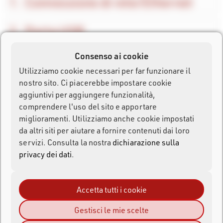
Connessione di rete/Ethernet
Porta USB
Consenso ai cookie
Upload con rete mobile
Utilizziamo cookie necessari per far funzionare il
nostro sito. Ci piacerebbe impostare cookie
Accesso da Browser
aggiuntivi per aggiungere funzionalità,
comprendere l'uso del sito e apportare
Formato file dei dati
miglioramenti. Utilizziamo anche cookie impostati
da altri siti per aiutare a fornire contenuti dai loro
servizi. Consulta la nostra
dichiarazione sulla
Modalità client
privacy dei dati
.
Accetta tutti i cookie
Gestisci le mie scelte