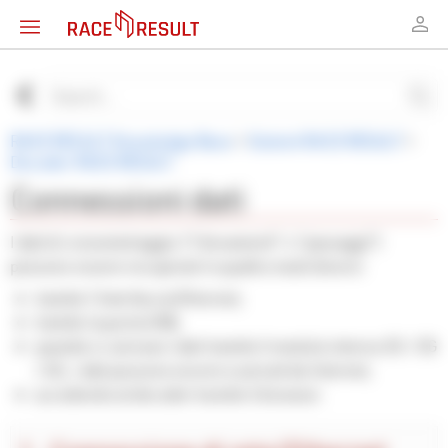
RACE RESULT Knowledge Base
>
Sistemi RACE RESULT
>
Decoder RACE RESULT
Connessioni dati
I dati di cronometraggio ("rilevamenti" o "passaggi")
possono essere recuperati in quattro modi diversi:
tramite l'interfaccia Ethernet;
tramite la porta USB;
quando si caricano i dati tramite il modulo interno 2G / 3G
/ 4G, i dati possono essere scaricati da Internet;
accedendo al decoder tramite il browser.