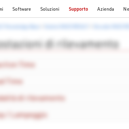
mi
Software
Soluzioni
Supporto
Azienda
Ne
LT Knowledge Base
>
Sistemi RACE RESULT
>
Decoder RACE R
stazioni di rilevamento
ction Time
d Time
alità di rilevamento
p / Lampeggio