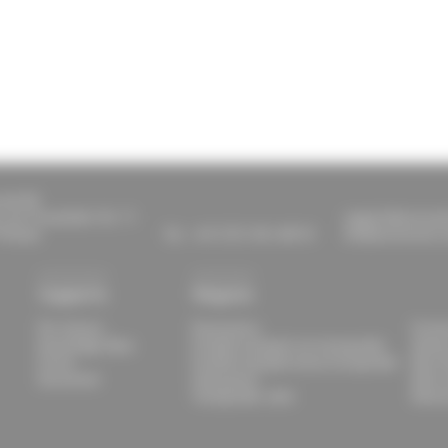
sult AG
-von-Fraunhofer-Str. 11
support@raceresu
finztal
Tel.: +49 (721) 961 409 01
info@raceresult.
Supporto
Negozio
Per iniziare
Panoramica
Fornit
Knowledge Base
Prodotti stampati con transponder
Sistem
Forum
Prodotti stampati senza transponder
Race 
Documenti
Chip passivi
Altre 
Transponder attivi
Attrez