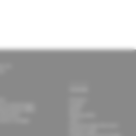
lt.com
com
Azienda
ure
Chi Siamo
i di cronometraggio
Contatti
Result System 5000S
Novità
attrezzature
Responsabilità
zature a noleggio
Jobs ↗
Protezione degli informatori
Menzioni Legali
Condizioni Generali di Vendita