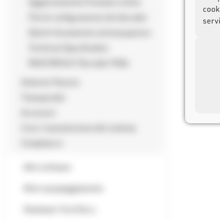
Aggiornamento Firmware online
cooki
File di configurazione del decoder
servi
Dati di rilevamento sistema passivo
Technical Specification
RACE RESULT Decoder FAQs
Antenne Passive
Transponder
Accessori
Cura / manutenzione del sistema
Compliance
Altri software
Altro equipaggiamento
Hardware Tech Docs