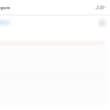
gozio
IT
ESULT