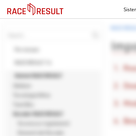
Siste
RACE RESU
Impo
Per iniziare
RACE RESULT 14
Rea
Sistemi RACE RESULT
Dea
Ubidium
Tecnologia Attiva
Mod
Track Box
Decoder RACE RESULT
Bee
Sicurezza e regolamenti
Elementi del Decoder