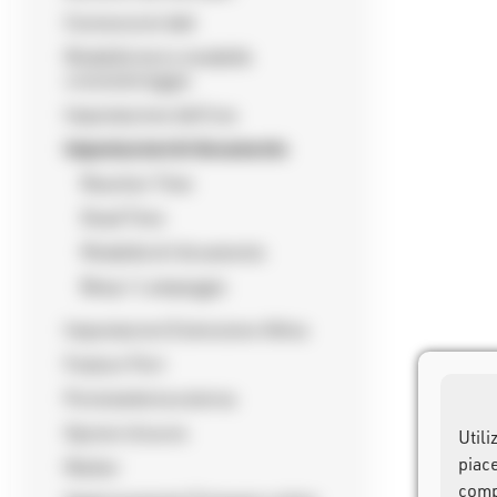
Connessioni dati
Modalità test e modalità
cronometraggio
Impostazione dell'ora
Impostazioni di rilevamento
Reaction Time
Dead Time
Modalità di rilevamento
Beep / Lampeggio
Impostazioni Estensione Attiva
Feature Port
Porta batteria esterna
Opzioni di avvio
Utili
piac
Marker
comp