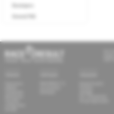
Developers
General FAQ
race re
Joseph
76327 P
Sistemi
Software
Soluzioni
Panoramica
RACE RESULT 14
Esempi di eventi
Ubidium
my.raceresult
Forniture
Transponder
Download
Vantaggi
Attrezzatura
Per i cronometristi
Track Box
Per gli organizzatori
Configuratore
Decoder