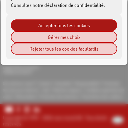
Consultez notre
déclaration de confidentialité
.
Accepter tous les cookies
RACE RESULT France
Gérald Chalamet
Gérer mes choix
19 rue Casimir Julhiet
38420 Domène
Rejeter tous les cookies facultatifs
Tel.: +33 6 50 13 26 78
support@raceresult.fr
info@raceresult.fr
Qui sommes-nous?
Contact
Actualités
Responsabilité
Protection
des lanceurs d'alerte
Jobs
Mentions légales
Conditions générales de
vente
Rétractation
Protection des données
Paramètres des cookies
Copyright © 1999 - 2026 race result AG. Tous droits
réservés.