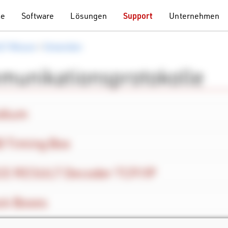
me
Software
Lösungen
Support
Unternehmen
LT Wissen
>
Entwickler
unikationsprotokolle
dium
 Timing Box
E RESULT Decoder TCP/IP
ck Boxes