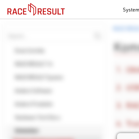
Syste
RACE RESU
Komm
Erste Schritte
RACE RESULT 14
Ubi
RACE RESULT System
USB
Andere Software
RAC
Andere Produkte
Hardware Tech Docs
Tra
Entwickler