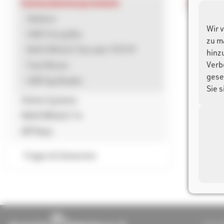
USB
Kommunikationsprotokolle
Ubidium
Wir 
USB Timing Box
zu m
RACE RESULT Decoder TCP/IP
hinz
Verb
Track Boxes
gese
USB Tag Reader
Sie 
Online Systems
RACE RESULT 14
API Keys
Fragen & Antworten
race re