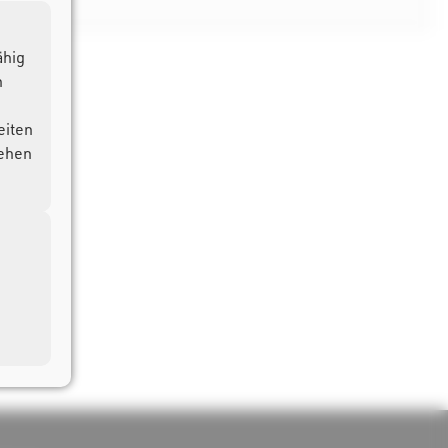
ähig
n
eiten
Sehen