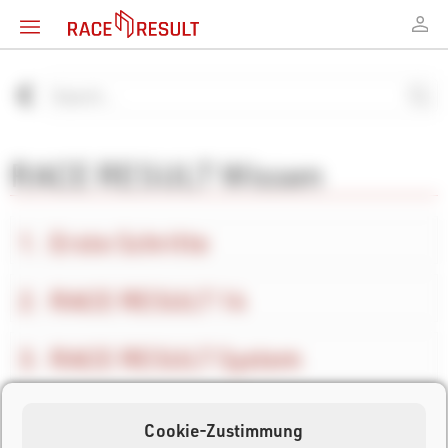
RACE RESULT Wissen
Erste Schritte
RACE RESULT 14
RACE RESULT System
Andere Software
Cookie-Zustimmung