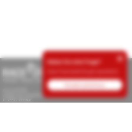
×
Haben Sie eine Frage?
Unser Team berät Sie gern persönlich.
Kontakt aufnehmen
race result AG
Joseph-von-Fraunhofer-Str. 11
D-76327 Pfinztal
Tel.: +49 (721) 961 409 00
support@raceresult.com
info@raceresult.com