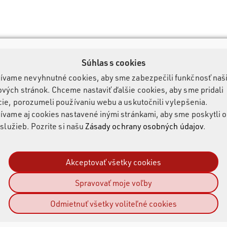
Súhlas s cookies
ívame nevyhnutné cookies, aby sme zabezpečili funkčnosť naš
0 ks.
vých stránok. Chceme nastaviť ďalšie cookies, aby sme pridali
cie, porozumeli používaniu webu a uskutočnili vylepšenia.
ívame aj cookies nastavené inými stránkami, aby sme poskytli 
 služieb. Pozrite si našu
Zásady ochrany osobných údajov
.
Akceptovať všetky cookies
Spravovať moje voľby
0 ks.
Odmietnuť všetky voliteľné cookies