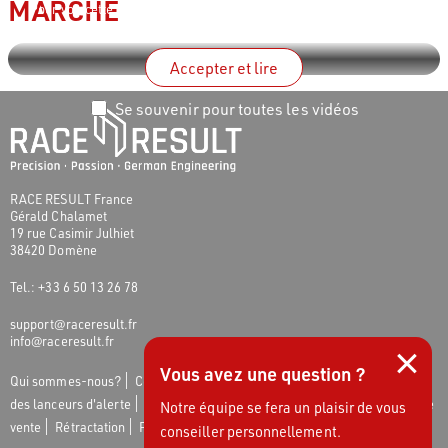
MARCHÉ
Pour voir cette vidéo, vous devez accepter les
conditions d’utilisation
de YouTube
.
Accepter et lire
Se souvenir pour toutes les vidéos
RACE RESULT France
Gérald Chalamet
19 rue Casimir Julhiet
38420 Domène
Tel.: +33 6 50 13 26 78
support@raceresult.fr
×
info@raceresult.fr
Vous avez une question ?
Qui sommes-nous?
Contact
Actualités
Responsabilité
Protection
des lanceurs d'alerte
Jobs
Mentions légales
Conditions générales de
Notre équipe se fera un plaisir de vous
vente
Rétractation
Protection des données
Paramètres des cookies
conseiller personnellement.