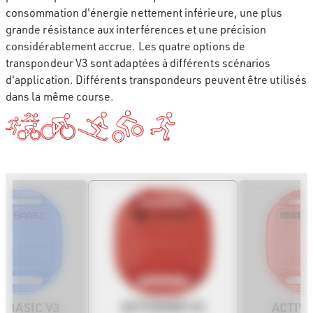
consommation d'énergie nettement inférieure, une plus
grande résistance aux interférences et une précision
considérablement accrue. Les quatre options de
transpondeur V3 sont adaptées à différents scénarios
d'application. Différents transpondeurs peuvent être utilisés
dans la même course.
ACTIVEPRO V3
EBASIC V3
ACTIV