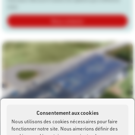
vous.
Nous contacter
Consentement aux cookies
Nous utilisons des cookies nécessaires pour faire
fonctionner notre site. Nous aimerions définir des