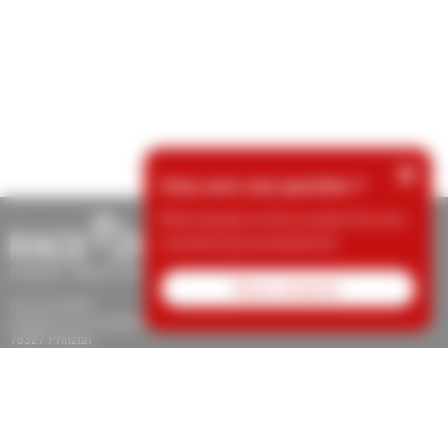
×
Vous avez une question ?
Notre équipe se fera un plaisir de vous
conseiller personnellement.
Nous contacter
race result AG
Joseph-von-Fraunhofer-Str. 11
76327 Pfinztal
Tel.: +49 (721) 961 409 01
support@raceresult.com
info@raceresult.com