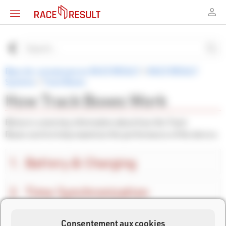
Base de connaissances RACE RESULT
>
RACE RESULT
Systems
>
Track Boxes
How Track Boxes Work
Below is some key information about how the Track
Boxes work to help maximise the performance of the device.
Battery & Charging
Time Synchronization
Detections
Consentement aux cookies