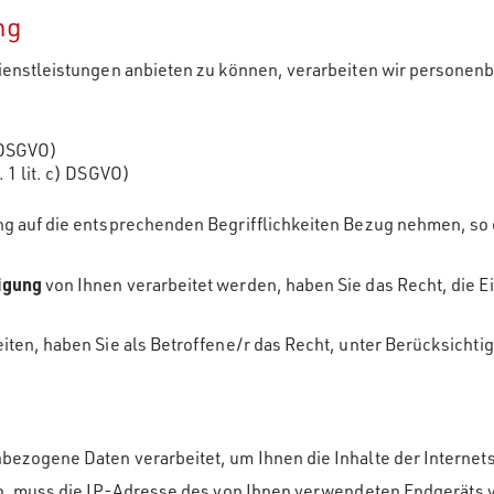
ng
ienstleistungen anbieten zu können, verarbeiten wir personen
) DSGVO)
. 1 lit. c) DSGVO)
 auf die entsprechenden Begrifflichkeiten Bezug nehmen, so d
igung
von Ihnen verarbeitet werden, haben Sie das Recht, die Ei
iten, haben Sie als Betroffene/r das Recht, unter Berücksicht
zogene Daten verarbeitet, um Ihnen die Inhalte der Internets
en, muss die IP-Adresse des von Ihnen verwendeten Endgeräts 