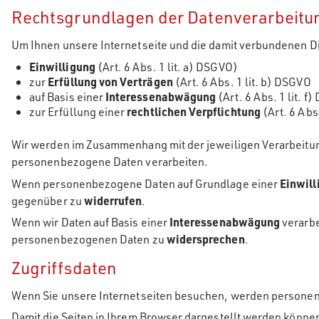
Rechtsgrundlagen der Datenverarbeitu
Um Ihnen unsere Internetseite und die damit verbundenen D
Einwilligung
(Art. 6 Abs. 1 lit. a) DSGVO)
zur
Erfüllung von Verträgen
(Art. 6 Abs. 1 lit. b) DSGVO
auf Basis einer
Interessenabwägung
(Art. 6 Abs. 1 lit. f
zur Erfüllung einer
rechtlichen Verpflichtung
(Art. 6 Abs
Wir werden im Zusammenhang mit der jeweiligen Verarbeitung
personenbezogene Daten verarbeiten.
Wenn personenbezogene Daten auf Grundlage einer
Einwill
gegenüber zu
widerrufen
.
Wenn wir Daten auf Basis einer
Interessenabwägung
verarbe
personenbezogenen Daten zu
widersprechen
.
Zugriffsdaten
Wenn Sie unsere Internetseiten besuchen, werden personenbe
Damit die Seiten in Ihrem Browser dargestellt werden könn