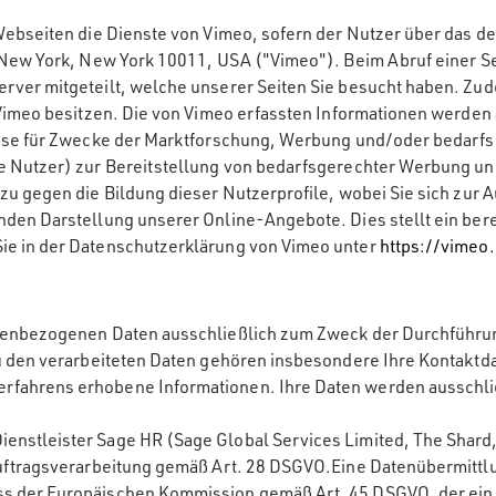
Webseiten die Dienste von Vimeo, sofern der Nutzer über das de
 New York, New York 10011, USA ("Vimeo"). Beim Abruf einer Se
rver mitgeteilt, welche unserer Seiten Sie besucht haben. Zud
 Vimeo besitzen. Die von Vimeo erfassten Informationen werden
iese für Zwecke der Marktforschung, Werbung und/oder bedarfs
e Nutzer) zur Bereitstellung von bedarfsgerechter Werbung un
zu gegen die Bildung dieser Nutzerprofile, wobei Sie sich zur
en Darstellung unserer Online-Angebote. Dies stellt ein berech
ie in der Datenschutzerklärung von Vimeo unter
https://vimeo
onenbezogenen Daten ausschließlich zum Zweck der Durchführu
Zu den verarbeiteten Daten gehören insbesondere Ihre Kontakt
rfahrens erhobene Informationen. Ihre Daten werden ausschli
nstleister Sage HR (Sage Global Services Limited, The Shard,
uftragsverarbeitung gemäß Art. 28 DSGVO.Eine Datenübermittlung
ss der Europäischen Kommission gemäß Art. 45 DSGVO, der ein