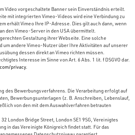
m Video vorgeschaltete Banner sein Einverständnis erteilt.
ite mit integrierten Vimeo-Videos wird eine Verbindung zu
em erhält Vimeo Ihre IP-Adresse. Dies gilt auch dann, wenn
 an den Vimeo-Server in den USA übermittelt.
gerechten Gestaltung ihrer Webseite. Eine solche
d um andere Vimeo-Nutzer über Ihre Aktivitäten auf unserer
 Ausübung dessen direkt an Vimeo richten müssen.
tigtes Interesse im Sinne von Art. 6 Abs. 1 lit. f DSGVO dar.
.com/privacy.
ng des Bewerbungsverfahrens. Die Verarbeitung erfolgt auf
daten, Bewerbungsunterlagen (z. B. Anschreiben, Lebenslauf,
eßlich von den mit dem Auswahlverfahren betrauten
 32 London Bridge Street, London SE1 9SG, Vereinigtes
 in das Vereinigte Königreich findet statt. Für das
 angemessenes Datenschutzniveau garantiert.