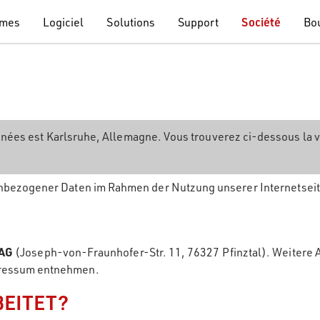
èmes
Logiciel
Solutions
Support
Société
Bo
données est Karlsruhe, Allemagne. Vous trouverez ci-dessous la 
nbezogener Daten im Rahmen der Nutzung unserer Internetseit
 AG
(Joseph-von-Fraunhofer-Str. 11, 76327 Pfinztal). Weiter
pressum entnehmen.
EITET?