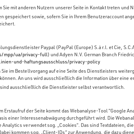
m Sie mit anderen Nutzern unserer Seite in Kontakt treten und 
n gespeichert sowie, sofern Sie in Ihrem Benutzeraccount an
ichert.
ungsdienstleister Paypal (PayPal (Europe) S.à r.l. et Cie, S.
/mpp/ua/privacy-full
) und Adyen N.V. German Branch Friedri
inien-und-haftungsausschluss/privacy-policy
Sie im Bestellvorgang auf eine Seite des Dienstleisters weiter
önnen. An uns wird ausschließlich die Information über eine e
ind ausschließlich die Dienstleister selbst verantwortlich.
 Erstaufruf der Seite kommt das Webanalyse-Tool “Google Analy
Basis einer Interessenabwägung durchgeführt wird. Die Webanal
 Analytics verwendet sog. „Cookies“. Das sind Textdateien, di
Dabei kommen sog. „Client-IDs“ zur Anwendung, die dazu diene