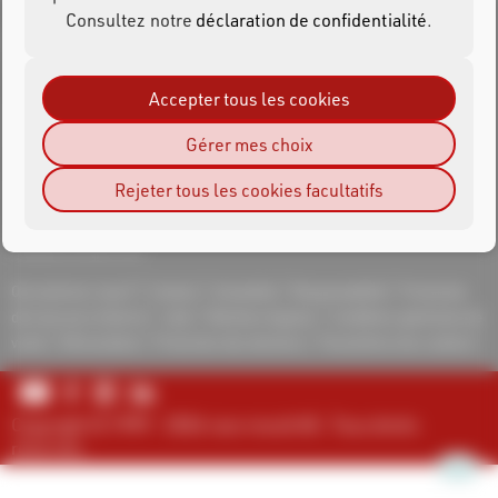
Consultez notre
déclaration de confidentialité
.
Accepter tous les cookies
race result AG
Joseph-von-Fraunhofer-Str. 11
Gérer mes choix
76327 Pfinztal
Tel.: +49 (721) 961 409 01
Rejeter tous les cookies facultatifs
support@raceresult.com
info@raceresult.com
Qui sommes-nous?
Contact
Actualités
Responsabilité
Protection
des lanceurs d'alerte
Jobs
Mentions légales
Conditions générales de
vente
Rétractation
Protection des données
Paramètres des cookies
Copyright © 1999 - 2026 race result AG. Tous droits
réservés.