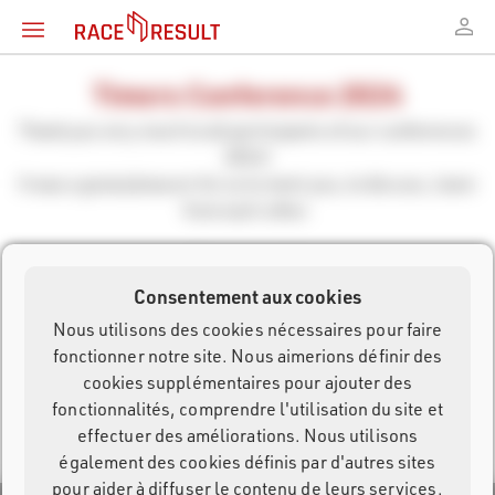
Timers Conference 2024
Thank you very much to all participants of our conferences
2024!
It was a great pleasure for us to meet you, to discuss, learn
from each other.
See you soon!
Consentement aux cookies
Conference Americas
Nous utilisons des cookies nécessaires pour faire
fonctionner notre site. Nous aimerions définir des
Cancun (Mexico), Feb 7-10, 2024
cookies supplémentaires pour ajouter des
fonctionnalités, comprendre l'utilisation du site et
effectuer des améliorations. Nous utilisons
également des cookies définis par d'autres sites
pour aider à diffuser le contenu de leurs services.