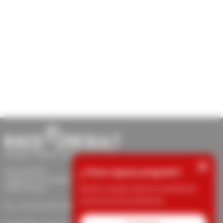
×
¿Tiene alguna pregunta?
race result AG
Joseph-von-Fraunhofer-Str. 11
76327 Pfinztal
Nuestro equipo estará encantado de
asesorarle personalmente.
Tel.: +49 (721) 961 409 01