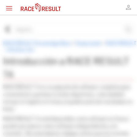
RACE RESULT Knowledge Base
>
Empezando
>
RACE RESULT
- Introducción
Introducción a RACE RESULT
14
RACE RESULT 14 es un paquete de software completo para
cronometrar y puntuar eventos deportivos, esto también
incluye el registro en línea y la publicación de resultados en
línea.
RACE RESULT 14 está disponible como software en línea o
puede ejecutarse como software independiente y sin
conexión. Recomendamos trabajar online para tus eventos