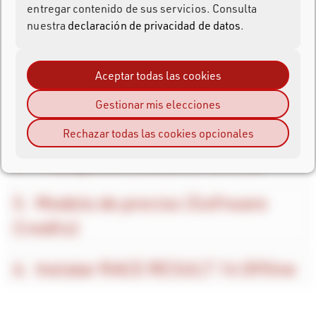
entregar contenido de sus servicios. Consulta
Accediendo a RACE RESULT 14
nuestra
declaración de privacidad de datos
.
Navegando por RACE RESULT 14
Aceptar todas las cookies
Características claves de RACE
Gestionar mis elecciones
RESULT 14
Rechazar todas las cookies opcionales
Trabajando Online vs. Offline
Modelo de precios (Software
Credits)
Instalar RACE RESULT 14 Offline