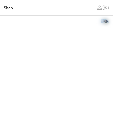
Shop
DE