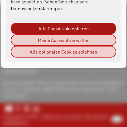
bereitzustellen. Sehen Sie sich unsere
Datenschutzerklärung
an.
Alle Cookies akzeptieren
race result AG
Meine Auswahl verwalten
Joseph-von-Fraunhofer-Str. 11
D-76327 Pfinztal
Alle optionalen Cookies ablehnen
Tel.: +49 (721) 961 409 00
support@raceresult.com
info@raceresult.com
Über uns
Kontakt
News
Verantwortung
Schutz von Hinweisgebern
Karriere
Impressum
AGB
Widerrufsrecht
Datenschutz
Cookie-
Einstellungen
Copyright © 1999 - 2026 race result AG. Alle Rechte
vorbehalten.