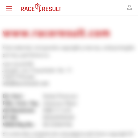
www.raceresult.com
Este material, incluyendo copyright y marcas, está protegido
por ley y pertenece a:
race result AG
Joseph-von-Fraunhofer-Str. 11
76327 Pfinztal
info@raceresult.com
Dir. Gral.:
Sönke Petersen
Pdte. Cons. Vig.:
Johannes Maier
AG Mannheim:
HRB 717 610
N° IVA:
DE265920240
WEEE Reg No.:
DE 33304936
El contenido completo de esta página web tiene copyright ©