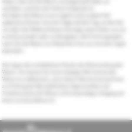
haben, dass Sie die Waren zurückgesandt haben, je
nachdem, welches der frühere Zeitpunkt ist.
Sie haben die Waren unverzüglich und in jedem Fall
spätestens binnen vierzehn Tagen ab dem Tag, an dem Sie
uns über den Widerruf dieses Vertrags unterrichten, an uns
zurückzusenden oder zu übergeben. Die Frist ist gewahrt,
wenn Sie die Waren vor Ablauf der Frist von vierzehn Tagen
absenden.
Sie tragen die unmittelbaren Kosten der Rücksendung der
Waren. Sie müssen für einen etwaigen Wertverlust der
Waren nur aufkommen, wenn dieser Wertverlust auf einen
zur Prüfung der Beschaffenheit, Eigenschaften und
Funktionsweise der Waren nicht notwendigen Umgang mit
ihnen zurückzuführen ist.