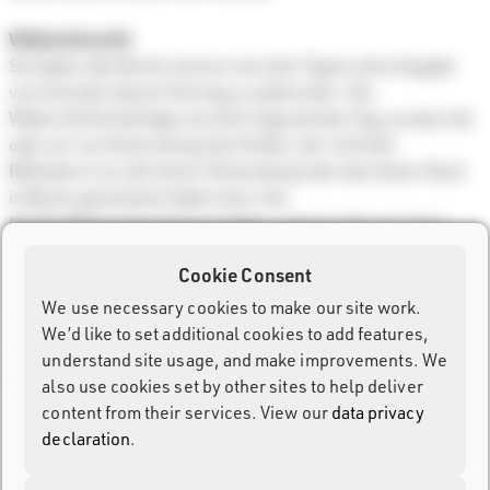
Widerrufsrecht
Sie haben das Recht, binnen vierzehn Tagen ohne Angabe
von Gründen diesen Vertrag zu widerrufen. Die
Widerrufsfrist beträgt vierzehn Tage ab dem Tag, an dem Sie
oder ein von Ihnen benannter Dritter, der nicht der
Beförderer ist, die letzte Teilsendung oder das letzte Stück
in Besitz genommen haben bzw. hat.
Um Ihr Widerrufsrecht auszuüben, müssen Sie uns (
race
result AG, Joseph-von-Fraunhofer-Str. 11, D-76327
Cookie Consent
Pfinztal, info@raceresult.com) mittels einer eindeutigen
Erklärung (z.B. ein mit der Post versandter Brief, Telefax
We use necessary cookies to make our site work.
oder E-Mail) über Ihren Entschluss, diesen Vertrag zu
We’d like to set additional cookies to add features,
widerrufen, informieren. Sie können dafür das
beigefügte
understand site usage, and make improvements. We
Muster-Widerrufsformular
verwenden, das jedoch nicht
also use cookies set by other sites to help deliver
vorgeschrieben ist.
content from their services. View our
data privacy
Zur Wahrung der Widerrufsfrist reicht es aus, dass Sie die
declaration
.
Mitteilung über die Ausübung des Widerrufsrechts vor
Ablauf der Widerrufsfrist absenden.