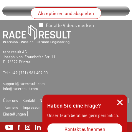
Nutzungsbedingungen
akzeptieren.
Akzeptieren und abspielen
Für alle Videos merken
race result AG
Joseph-von-Fraunhofer-Str. 11
D-76327 Pfinztal
Tel.: +49 (721) 961 409 00
support@raceresult.com
info@raceresult.com
×
Über uns
Kontakt
News
Verantwortung
Schutz von Hinweisgebern
Haben Sie eine Frage?
Karriere
Impressum
AGB
Widerrufsrecht
Datenschutz
Cookie-
Einstellungen
Unser Team berät Sie gern persönlich.
Kontakt aufnehmen