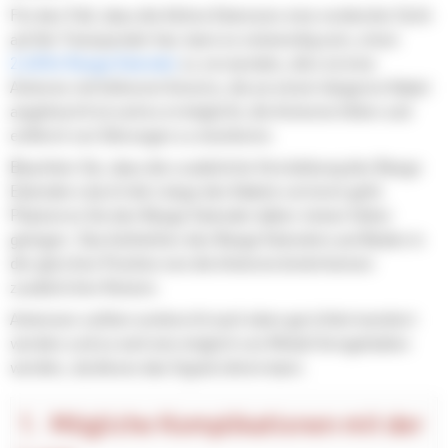
Für den Fall, dass die Aktive Extension eine verdeckte Sicht
auf die Transponder hat, kann es notwendig sein, einen
2,4GHz Range Extender
zu verwenden, dies ist eine
Antenne mit höherem Gewinn, die an einem längeren Kabel
angebracht ist und es ermöglicht, die Antenne höher und
entfernt von Störungen zu montieren.
Beachten Sie, dass die zusätzliche Verstärkung des Range
Extenders durch die Länge des Kabels verloren geht.
Platzieren Sie den Range Extender daher immer höher
gelegen. Das Aufstellen des Range Extenders am Boden in
der gleichen Position wie die Antenne bietet keinen
zusätzlichen Nutzen.
Antennen sollten senkrecht nach oben gerichtet montiert
werden und so weit wie möglich von Metall ferngehalten
werden, da dieses das Signal stören kann.
Mögliche Komplikationen mit der