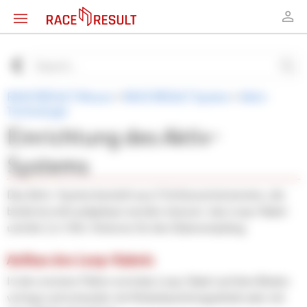
RACE RESULT Wissen
>
RACE RESULT System
>
Aktiv-
Technologie
Einrichtung des Aktiv-
Systems
Das Aktiv-System besteht aus 2 Schlüsselelementen, die
beide korrekt aufgebaut werden müssen: das Loop-Kabel
und die 2,4-GHz-Antenne für den Datenempfang.
Aufbau des Loop-Kabels
In den meisten Fällen wird das Loop-Kabel auf dem Boden
verlegt und entweder mit Klebeband festgeklebt oder mit