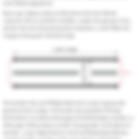
einer Matte abgedeckt.
Das Loop-Kabel sollte ein Rechteck mit einer Breite
zwischen 30 cm und 60 cm bilden, wobei die genaue Linie,
auf der Sie eine Zeit aufzeichnen möchten, in der Mitte der
Längsrichtung der Schleife liegt.
Verwenden Sie nach Möglichkeit eine Loop in genau der
gewünschten Länge. Vermeiden Sie auf jeden Fall das
Aufwickeln von überschüssigem Schleifenkabel, da dies zu
Störungen führen kann und die Transponder nicht aktiviert
werden. Loop-Kabel können nicht auf Metalloberflächen