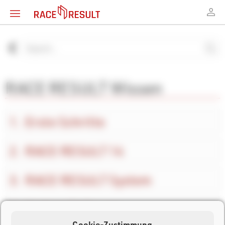
RACE RESULT Wissen
Erste Schritte
RACE RESULT 14
RACE RESULT System
Andere Software
Cookie-Zustimmung