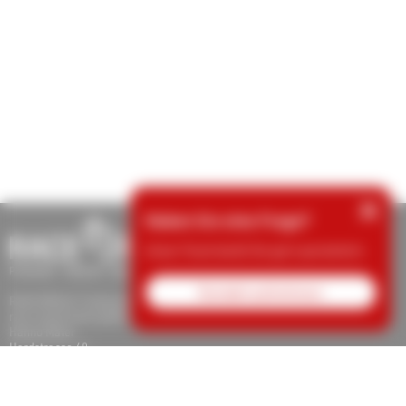
×
Haben Sie eine Frage?
Unser Team berät Sie gern persönlich.
Kontakt aufnehmen
RACE RESULT Switzerland
race result swiss gmbh
Hanno Maier
Hardstrasse 40
8570 Weinfelden
Tel.: +41 71 622 90 09