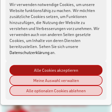
Wir verwenden notwendige Cookies, um unsere
Website funktionsfähig zu machen. Wir möchten
Ubidium Faltbare Bodenantenne
zusätzliche Cookies setzen, um Funktionen
hinzuzufügen, die Nutzung der Website zu
verstehen und Verbesserungen vorzunehmen. Wir
Track Box Passive
verwenden auch von anderen Seiten gesetzte
Cookies, um Inhalte von deren Diensten
bereitzustellen. Sehen Sie sich unsere
Startnummer mit Transponder
Datenschutzerklärung
an.
Alle Cookies akzeptieren
RACE RESULT 14 Software
Meine Auswahl verwalten
Alle optionalen Cookies ablehnen
Sprechen Sie mit unseren
Experten