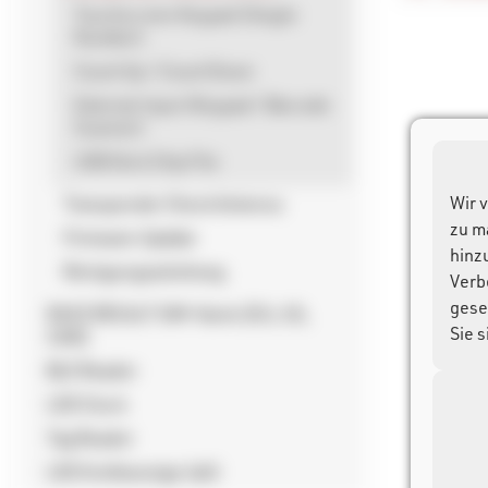
Touchscreen Keypad (Single
Number)
Count Up / Count Down
External Input (Keypad / Barcode
Scanner)
USB Stick Chip File
Wir 
Transponder Check Antenna
zu m
Firmware Update
hinz
Reinigungsanleitung
Verb
gese
RACE RESULT SIM-Karte [EU, US,
Sie 
CAN]
BLE Reader
LED Clock
Tag Reader
LED Großanzeige (alt)