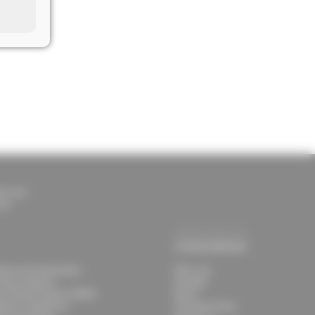
lt.com
com
Unternehmen
rbrauchsmaterialien
Über uns
ming-Systeme
Kontakt
ce Result System 5000S
News
deres Equipment
Verantwortung