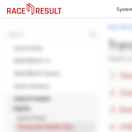
Syste
RACE RESU
Tran
Erste Schritte
Chip2Go ca
RACE RESULT 14
RACE RESULT System
Tou
Andere Software
Cou
Andere Produkte
Ext
Chip2Go
System Setup
USB
Transponder Number Entry