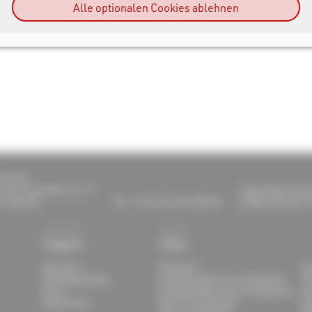
Alle optionalen Cookies ablehnen
sult AG
-von-Fraunhofer-Str. 11
support@raceresu
7 Pfinztal
Tel.: +49 (721) 961 409 00
info@raceresult.
Support
Shop
Übersicht
Überblick
Ve
Knowledge Base
Druckprodukte mit Transponder
Ti
Forum
Druckprodukte ohne Transponder
Ra
Dokumente
Passiv-Transponder
An