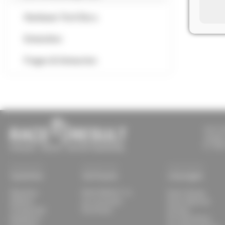
Hardware Tech Docs
Entwickler
Fragen & Antworten
race re
Joseph
D-7632
Systeme
Software
Lösungen
Überblick
RACE RESULT 14
Event-Setups
Ubidium
my.raceresult
Event-Material
Transponder
Download
Vorteile
Equipment
Für Zeitnehmer