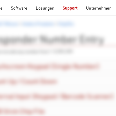
me
Software
Lösungen
Support
Unternehmen
LT Wissen
>
Andere Produkte
>
Chip2Go
sponder Number Entry
n encode any number from 1-9,999,999
chscreen Keypad (Single Number)
nt Up / Count Down
ernal Input (Keypad / Barcode Scanner)
 Stick Chip File