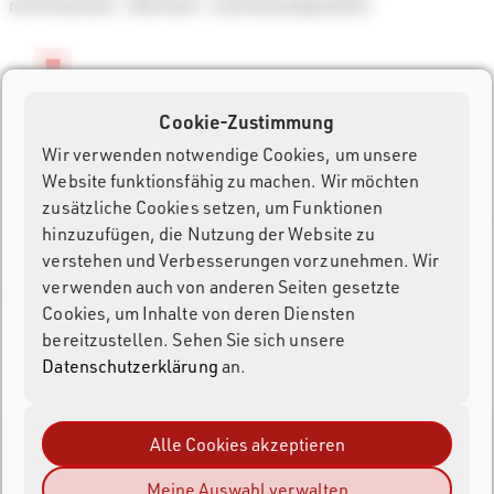
mit Schwimm-, Wechsel- und Zielzeitpunkten.
Cookie-Zustimmung
Wir verwenden notwendige Cookies, um unsere
Website funktionsfähig zu machen. Wir möchten
zusätzliche Cookies setzen, um Funktionen
hinzuzufügen, die Nutzung der Website zu
verstehen und Verbesserungen vorzunehmen. Wir
verwenden auch von anderen Seiten gesetzte
Cookies, um Inhalte von deren Diensten
bereitzustellen. Sehen Sie sich unsere
Datenschutzerklärung
an.
Ubidium
Alle Cookies akzeptieren
Das hochmoderne Zeitmesssystem, entwickelt
Meine Auswahl verwalten