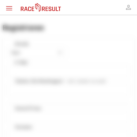
Registrieren
Anrede
Herr
E-Mail
Telefon (für Rückfragen)
- inkl. Ländervorwahl
Verein/Firma
Vorname