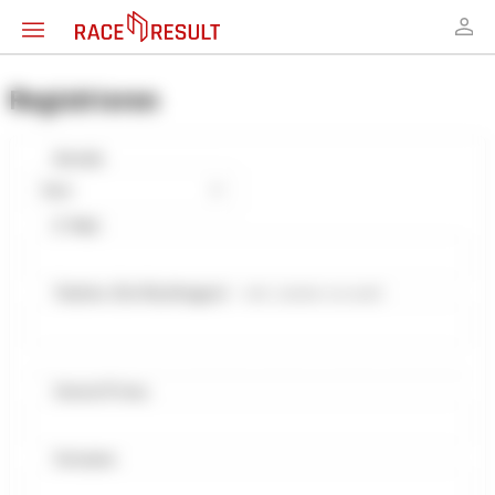
Registrieren
Anrede
Herr
E-Mail
Telefon (für Rückfragen)
- inkl. Ländervorwahl
Verein/Firma
Vorname